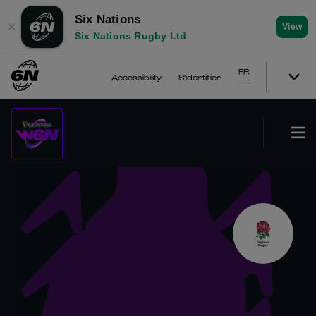
Six Nations
✕
View
Six Nations Rugby Ltd
FR
Accessibility
S'identifier