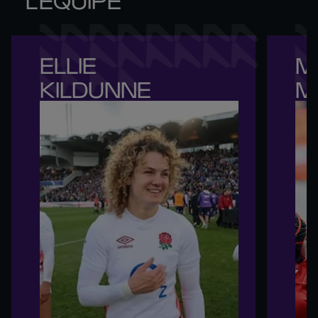
ELLIE 

M
KILDUNNE
M