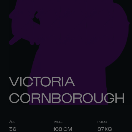
VICTORIA
CORNBOROUGH
ÂGE
TAILLE
POIDS
36
168
CM
87
KG