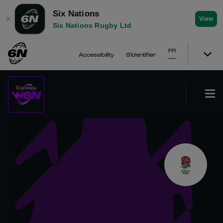
Six Nations
✕
View
Six Nations Rugby Ltd
FR
Accessibility
S'identifier