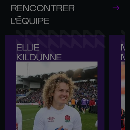
RENCONTRER
L'ÉQUIPE
ELLIE 

M
KILDUNNE
M