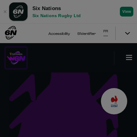
Six Nations
✕
View
Six Nations Rugby Ltd
FR
Accessibility
S'identifier