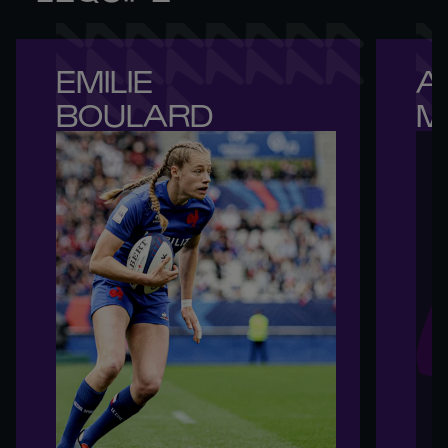
EMILIE 

A
BOULARD
M