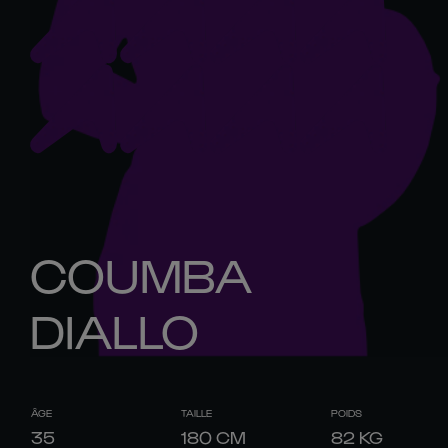
COUMBA
DIALLO
ÂGE
TAILLE
POIDS
35
180
CM
82
KG