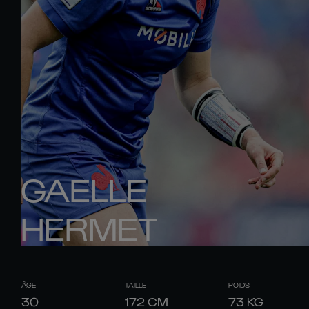
GAELLE
HERMET
ÂGE
TAILLE
POIDS
30
172
CM
73
KG