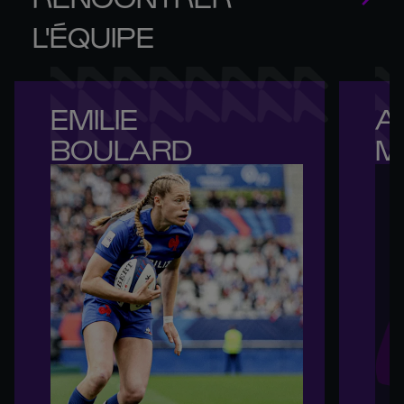
L'ÉQUIPE
EMILIE 

A
BOULARD
M