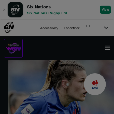
Six Nations
✕
View
Six Nations Rugby Ltd
FR
Accessibility
S'identifier