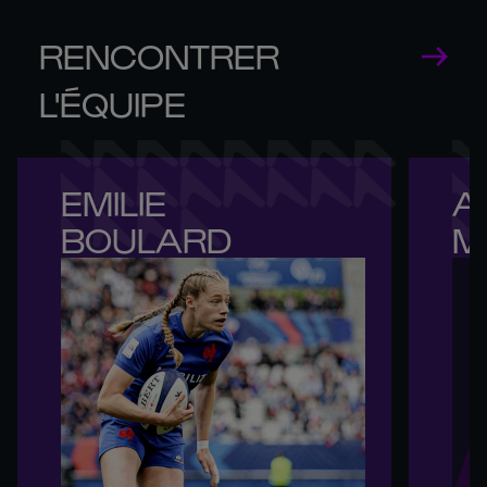
RENCONTRER
L'ÉQUIPE
EMILIE 

A
BOULARD
M