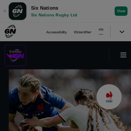
Six Nations
✕
View
Six Nations Rugby Ltd
FR
Accessibility
S'identifier