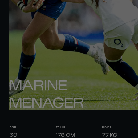
MARINE
MENAGER
ÂGE
TAILLE
POIDS
30
178
CM
77
KG