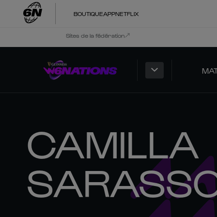
BOUTIQUE
APP
NETFLIX
Sites de la fédération
MA
CAMILLA
SARASS