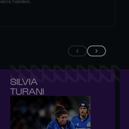
iens habiles.
SILVIA 

TURANI