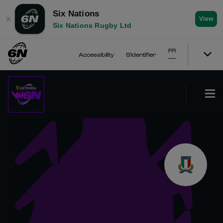
Six Nations
✕
View
Six Nations Rugby Ltd
FR
Accessibility
S'identifier