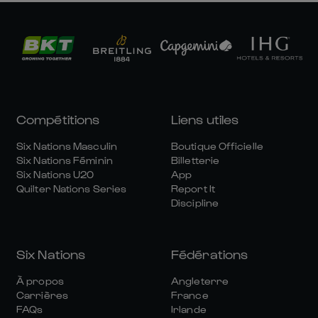
Compétitions
Liens utiles
Six Nations Masculin
Boutique Officielle
Six Nations Féminin
Billetterie
Six Nations U20
App
Quilter Nations Series
Report It
Discipline
Six Nations
Fédérations
À propos
Angleterre
Carrières
France
FAQs
Irlande