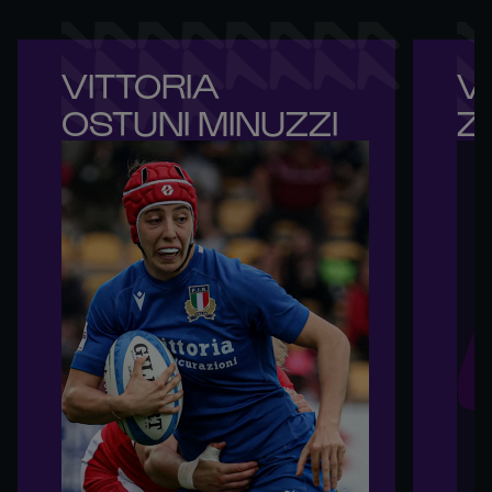
VITTORIA 

VI
OSTUNI MINUZZI
Z