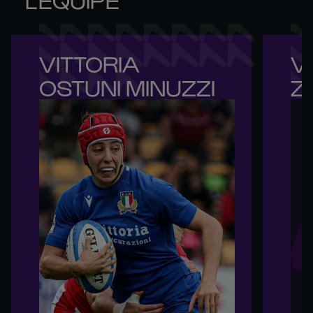
VITTORIA 

VI
OSTUNI MINUZZI
Z