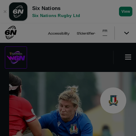
Six Nations
✕
View
Six Nations Rugby Ltd
FR
Accessibility
S'identifier