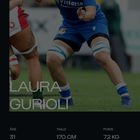
LAURA
GURIOLI
ÂGE
TAILLE
POIDS
31
170
CM
72
KG