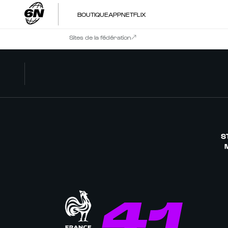
BOUTIQUE
APP
NETFLIX
Sites de la fédération
S
41