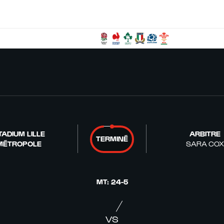
TADIUM LILLE
ARBITRE
TERMINÉ
MÉTROPOLE
SARA COX
MT
:
24
-
5
VS