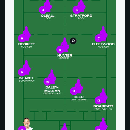
4
5
CLEALL
STRATFORD
LOCK
LOCK
6
7
C
BECKETT
FLEETWOOD
FLANKER
FLANKER
8
HUNTER
NUMBER 8
9
INFANTE
SCRUM HALF
10
DALEY-
MCLEAN
12
OUTSIDE HALF
REED
LEFT CENTRE
13
SCARRATT
RIGHT CENTRE
11
14