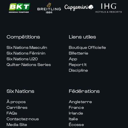
Compétitions
Liens utiles
Six Nations Masculin
Boutique Officielle
Six Nations Féminin
Billetterie
Six Nations U20
App
Quilter Nations Series
Report It
Discipline
Six Nations
Fédérations
À propos
Angleterre
Carrières
France
FAQs
Irlande
Contactez-nous
Italie
Media Site
Écosse