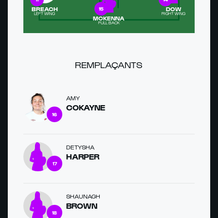
BREACH
DOW
15
LEFT WING
RIGHT WING
MCKENNA
FULL BACK
REMPLAÇANTS
AMY
COKAYNE
16
DETYSHA
HARPER
17
SHAUNAGH
BROWN
18