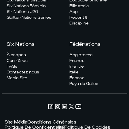
Six Nations Féminin
Billetterie
Six Nations U20
App
Quilter Nations Series
Report It
Discipline
Six Nations
Fédérations
À propos
Angleterre
Carrières
France
FAQs
Irlande
Contactez-nous
Italie
Media Site
Écosse
Pays de Galles
Site Média
Conditions Générales
Politique De Confidentialité
Politique De Cookies