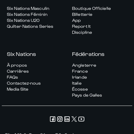
Six Nations Masculin
Boutique Officielle
Six Nations Féminin
Billetterie
Six Nations U20
App
Quilter Nations Series
Report It
Discipline
Six Nations
Fédérations
À propos
Angleterre
Carrières
France
FAQs
Irlande
Contactez-nous
Italie
Media Site
Écosse
Pays de Galles