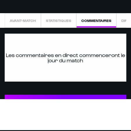
AVANT-MATCH
STATISTIQUES
COMMENTAIRES
DIRE
Les commentaires en direct commenceront le
jour du match