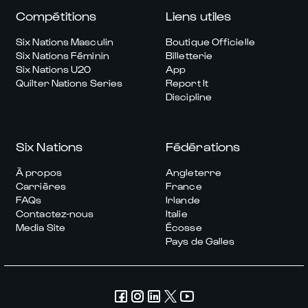
Compétitions
Liens utiles
Six Nations Masculin
Boutique Officielle
Six Nations Féminin
Billetterie
Six Nations U20
App
Quilter Nations Series
Report It
Discipline
Six Nations
Fédérations
À propos
Angleterre
Carrières
France
FAQs
Irlande
Contactez-nous
Italie
Media Site
Écosse
Pays de Galles