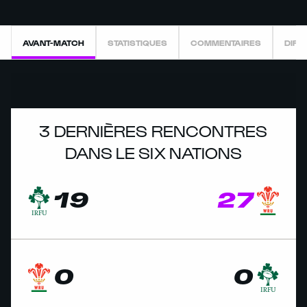
AVANT-MATCH
STATISTIQUES
COMMENTAIRES
DIRE
3 DERNIÈRES RENCONTRES
DANS LE SIX NATIONS
19
27
0
0