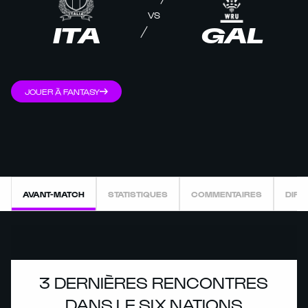
VS
ITA
GAL
JOUER À FANTASY
AVANT-MATCH
STATISTIQUES
COMMENTAIRES
DIRE
3 DERNIÈRES RENCONTRES
DANS LE SIX NATIONS