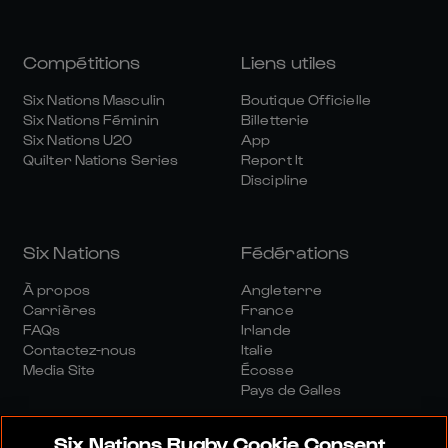
Compétitions
Liens utiles
Six Nations Masculin
Boutique Officielle
Six Nations Féminin
Billetterie
Six Nations U20
App
Quilter Nations Series
Report It
Discipline
Six Nations
Fédérations
À propos
Angleterre
Carrières
France
FAQs
Irlande
Contactez-nous
Italie
Media Site
Écosse
Pays de Galles
Six Nations Rugby Cookie Consent