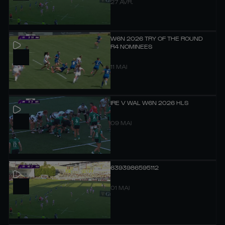
27 AVR.
W6N 2026 TRY OF THE ROUND
R4 NOMINEES
11 MAI
IRE V WAL W6N 2026 HLS
09 MAI
6393986595112
01 MAI