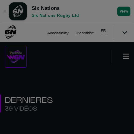
Six Nations
✕
View
Six Nations Rugby Ltd
FR
Accessibility
S'identifier
DERNIERES
39 VIDÉOS