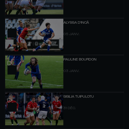
ALYSSA D'INCÀ
05 JANV.
PAULINE BOURDON
03 JANV.
SISILIA TUIPULOTU
31 DÉC.