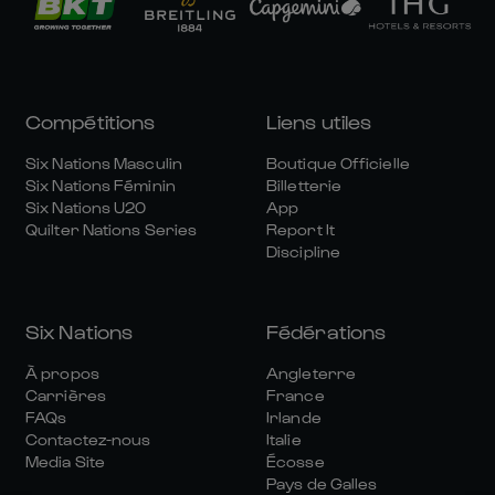
Compétitions
Liens utiles
Six Nations Masculin
Boutique Officielle
Six Nations Féminin
Billetterie
Six Nations U20
App
Quilter Nations Series
Report It
Discipline
Six Nations
Fédérations
À propos
Angleterre
Carrières
France
FAQs
Irlande
Contactez-nous
Italie
Media Site
Écosse
Pays de Galles