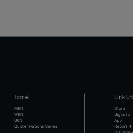
Tornei
Link Uti
M6N
Store
W6N
Biglietti
U6N
App
Quilter Nations Series
Report It
Disciplin