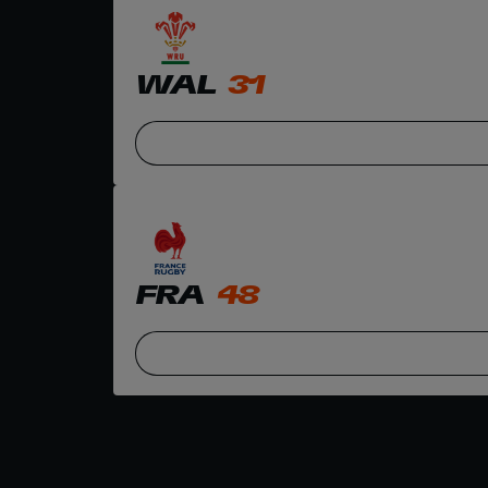
WAL
31
FRA
48