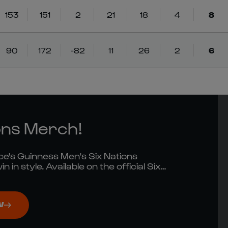
153
151
2
21
18
4
8
90
172
-82
11
26
2
6
ns Merch!
e's Guinness Men's Six Nations
in style. Available on the official Six
ow!
W