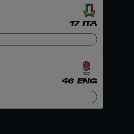
17
ITA
46
ENG