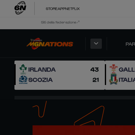
STORE
APP
NETFLIX
Siti della federazione
PAR
IRLANDA
43
GALL
SCOZIA
21
ITALI