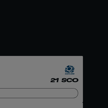
21
SCO