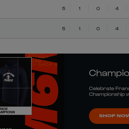
5
1
0
4
5
1
0
4
Champio
Celebrate Franc
Championship win 
Nations store n
SHOP NO