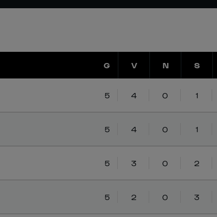
G
V
N
S
5
4
0
1
5
4
0
1
5
3
0
2
5
2
0
3