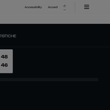
IT
Accessibility
Accedi
TISTICHE
48
46