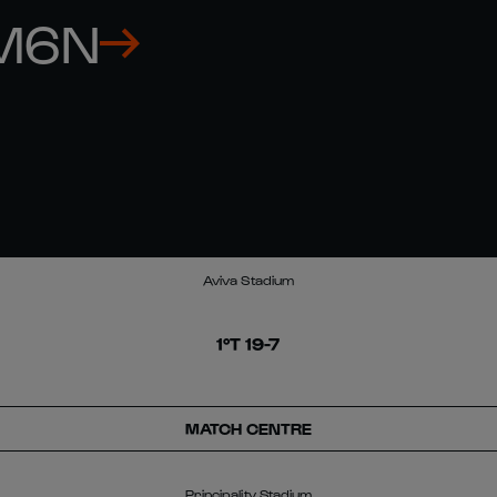
M6N
Aviva Stadium
1°T
19
-
7
MATCH CENTRE
Principality Stadium