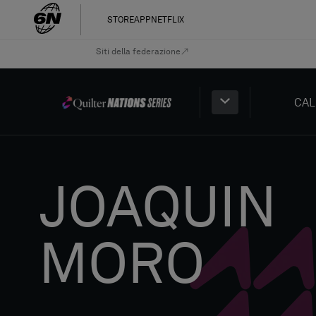
STORE
APP
NETFLIX
Siti della federazione
CAL
JOAQUIN
MORO