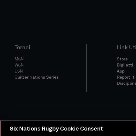
Tornei
Link Uti
M6N
Store
W6N
Biglietti
U6N
App
Quilter Nations Series
Report It
Disciplin
Six Nations Rugby Cookie Consent
Sito Media
Termini E C