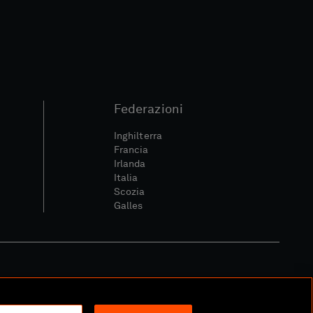
Federazioni
Inghilterra
Francia
Irlanda
Italia
Scozia
Galles
itica Sociale E Digitale