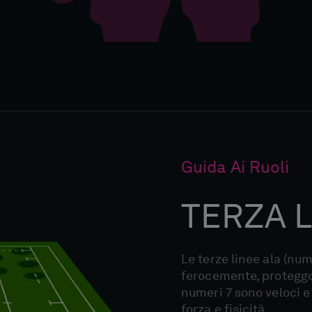
Guida Ai Ruoli
TERZA L
Le terze linee ala (num
ferocemente, proteggon
numeri 7 sono veloci e 
forza e fisicità.