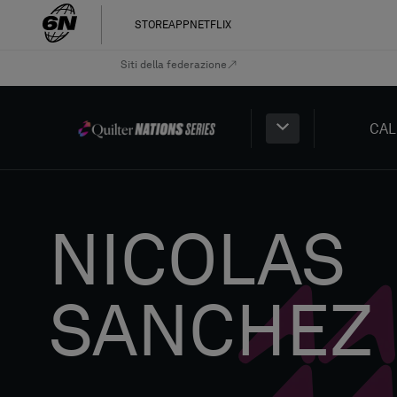
STORE
APP
NETFLIX
Siti della federazione
CAL
NICOLAS
SANCHEZ