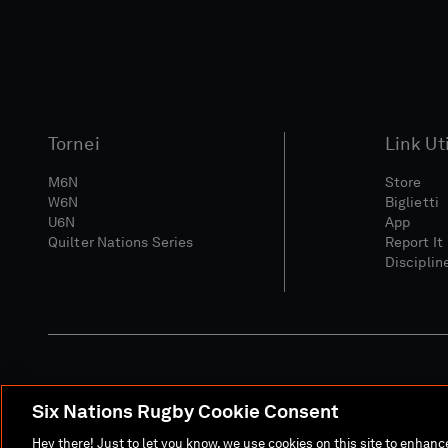
Tornei
Link Uti
M6N
Store
W6N
Biglietti
U6N
App
Quilter Nations Series
Report It
Disciplin
Six Nations Rugby Cookie Consent
Sito Media
Termini E C
Hey there! Just to let you know, we use cookies on this site to enhan