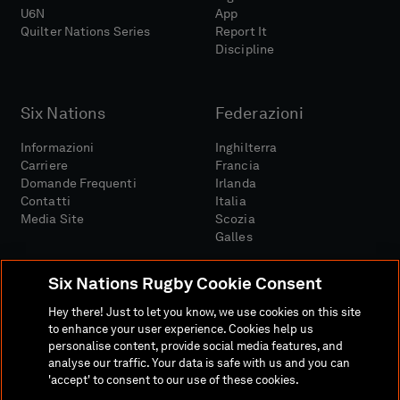
U6N
App
Quilter Nations Series
Report It
Discipline
Six Nations
Federazioni
Informazioni
Inghilterra
Carriere
Francia
Domande Frequenti
Irlanda
Contatti
Italia
Media Site
Scozia
Galles
Six Nations Rugby Cookie Consent
Hey there! Just to let you know, we use cookies on this site
to enhance your user experience. Cookies help us
personalise content, provide social media features, and
Sito Media
Termini E Condizioni
analyse our traffic. Your data is safe with us and you can
Politica Sulla Riservatezza
Informativa Sui Cookie
'accept' to consent to our use of these cookies.
Politica Sociale E Digitale