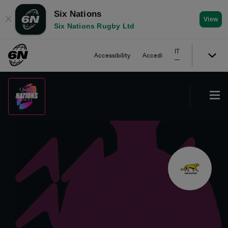
Six Nations
✕
View
Six Nations Rugby Ltd
IT
Accessibility
Accedi