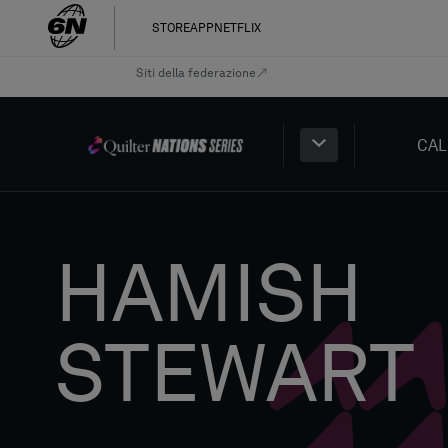
STORE
APP
NETFLIX
Siti della federazione
CAL
HAMISH
STEWART