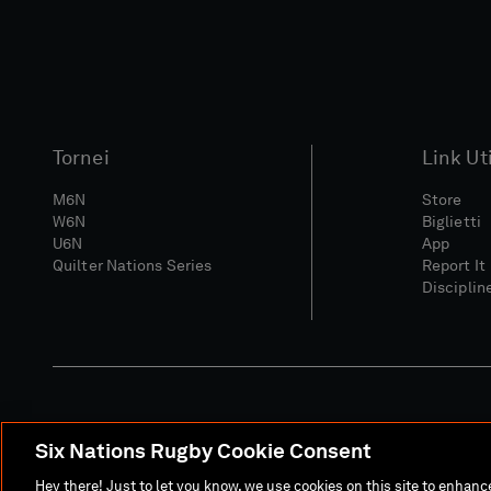
Tornei
Link Uti
M6N
Store
W6N
Biglietti
U6N
App
Quilter Nations Series
Report It
Disciplin
Six Nations Rugby Cookie Consent
Sito Media
Termini E C
Hey there! Just to let you know, we use cookies on this site to enhan