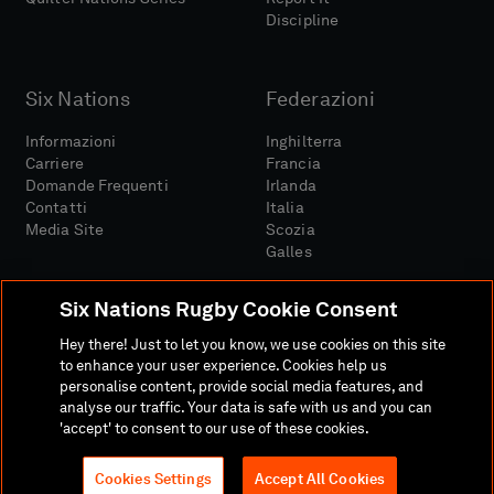
Discipline
Six Nations
Federazioni
Informazioni
Inghilterra
Carriere
Francia
Domande Frequenti
Irlanda
Contatti
Italia
Media Site
Scozia
Galles
Six Nations Rugby Cookie Consent
Hey there! Just to let you know, we use cookies on this site
to enhance your user experience. Cookies help us
personalise content, provide social media features, and
Sito Media
Termini E Condizioni
analyse our traffic. Your data is safe with us and you can
Politica Sulla Riservatezza
Informativa Sui Cookie
'accept' to consent to our use of these cookies.
Politica Sociale E Digitale
Cookies Settings
Accept All Cookies
© 2026 SEI NAZIONI RUGBY LTD