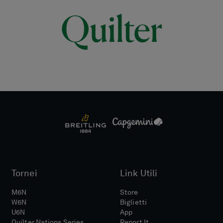
Tornei
Link Utili
M6N
Store
W6N
Biglietti
U6N
App
Quilter Nations Series
Report It