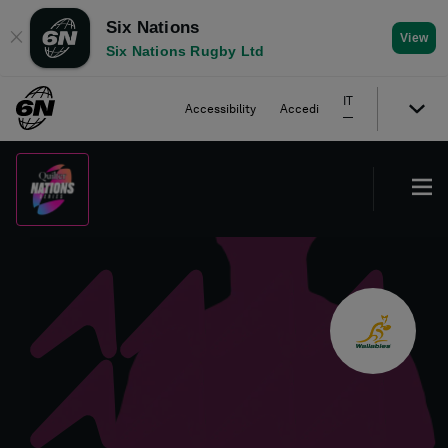
Six Nations
✕
View
Six Nations Rugby Ltd
IT
Accessibility
Accedi