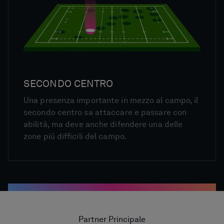
SECONDO CENTRO
Una presenza importante in mezzo al campo, il
secondo centro sa attaccare e passare con
abilità, ma deve anche difendere una delle
zone più difficili del campo.
Partner Principale