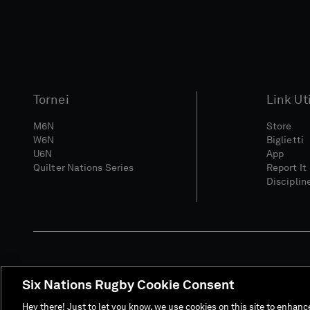
Tornei
Link Uti
M6N
Store
W6N
Biglietti
U6N
App
Quilter Nations Series
Report It
Disciplin
Six Nations Rugby Cookie Consent
Sito Media
Termini E C
Hey there! Just to let you know, we use cookies on this site to enhan