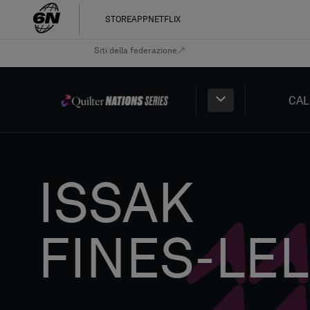
STORE
APP
NETFLIX
Siti della federazione
CAL
ISSAK
FINES-LE