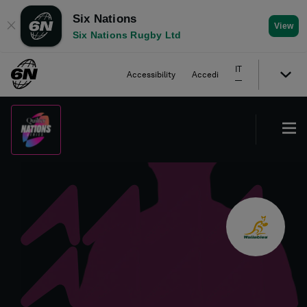
Six Nations
✕
View
Six Nations Rugby Ltd
IT
Accessibility
Accedi