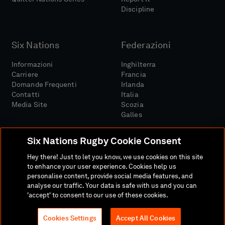
Discipline
Six Nations
Federazioni
Informazioni
Inghilterra
Carriere
Francia
Domande Frequenti
Irlanda
Contatti
Italia
Media Site
Scozia
Galles
Six Nations Rugby Cookie Consent
Hey there! Just to let you know, we use cookies on this site
to enhance your user experience. Cookies help us
personalise content, provide social media features, and
Sito Media
Termini E Condizioni
analyse our traffic. Your data is safe with us and you can
Politica Sulla Riservatezza
Informativa Sui Cookie
'accept' to consent to our use of these cookies.
Politica Sociale E Digitale
Cookies Settings
Accept All Cookies
© 2026 SEI NAZIONI RUGBY LTD