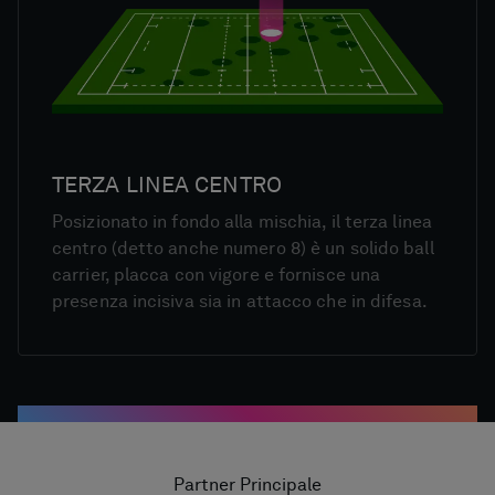
TERZA LINEA CENTRO
Posizionato in fondo alla mischia, il terza linea
centro (detto anche numero 8) è un solido ball
carrier, placca con vigore e fornisce una
presenza incisiva sia in attacco che in difesa.
Partner Principale