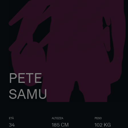
PETE
SAMU
ETÀ
ALTEZZA
PESO
34
185
CM
102
KG