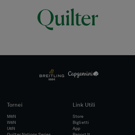
Tornei
Link Utili
M6N
Store
W6N
Biglietti
U6N
App
Quilter Nations Series
Report It