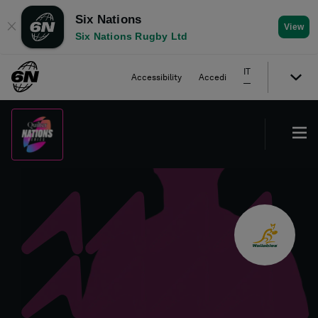
Six Nations
✕
View
Six Nations Rugby Ltd
IT
Accessibility
Accedi