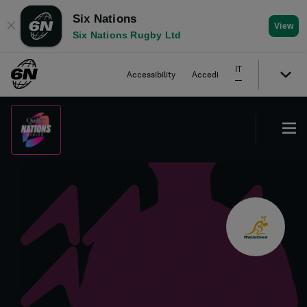
Six Nations
✕
View
Six Nations Rugby Ltd
IT
Accessibility
Accedi