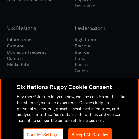
Discipline
Six Nations
Federazioni
Informazioni
Inghilterra
Carriere
Francia
Domande Frequenti
Irlanda
Contatti
Italia
Media Site
Scozia
Galles
Six Nations Rugby Cookie Consent
Hey there! Just to let you know, we use cookies on this site
to enhance your user experience. Cookies help us
personalise content, provide social media features, and
Sito Media
Termini E Condizioni
analyse our traffic. Your data is safe with us and you can
Politica Sulla Riservatezza
Informativa Sui Cookie
'accept' to consent to our use of these cookies.
Politica Sociale E Digitale
Cookies Settings
Accept All Cookies
© 2026 SEI NAZIONI RUGBY LTD