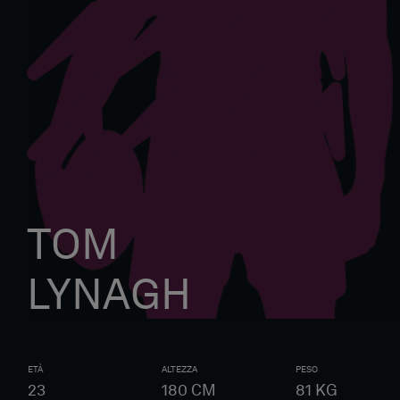
TOM
LYNAGH
ETÀ
ALTEZZA
PESO
23
180
CM
81
KG