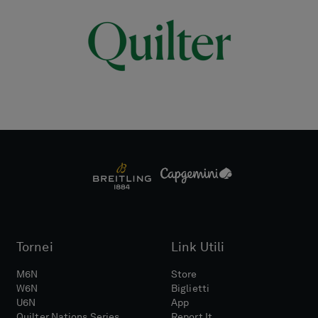
Tornei
Link Utili
M6N
Store
W6N
Biglietti
U6N
App
Quilter Nations Series
Report It