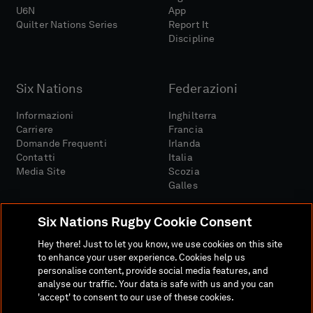
U6N
App
Quilter Nations Series
Report It
Discipline
Six Nations
Federazioni
Informazioni
Inghilterra
Carriere
Francia
Domande Frequenti
Irlanda
Contatti
Italia
Media Site
Scozia
Galles
Six Nations Rugby Cookie Consent
Hey there! Just to let you know, we use cookies on this site
to enhance your user experience. Cookies help us
personalise content, provide social media features, and
Sito Media
Termini E Condizioni
analyse our traffic. Your data is safe with us and you can
Politica Sulla Riservatezza
Informativa Sui Cookie
'accept' to consent to our use of these cookies.
Politica Sociale E Digitale