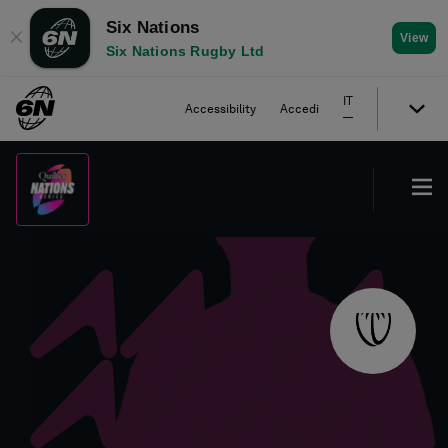
Six Nations
✕
View
Six Nations Rugby Ltd
IT
Accessibility
Accedi