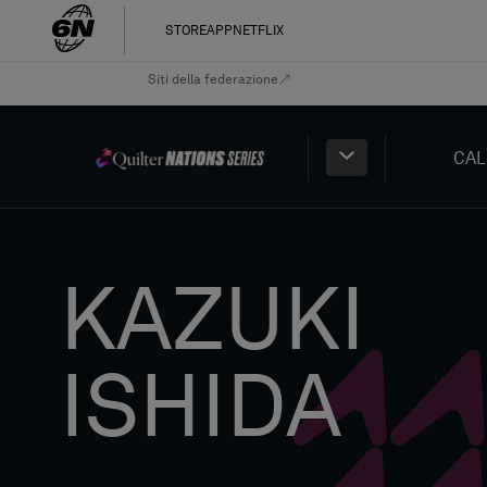
STORE
APP
NETFLIX
Siti della federazione
CAL
KAZUKI
ISHIDA