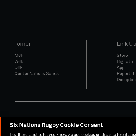
Tornei
Link Uti
M6N
Store
W6N
Biglietti
U6N
App
Quilter Nations Series
Report It
Disciplin
Six Nations Rugby Cookie Consent
Sito Media
Termini E C
Hey there! Just to let you know, we use cookies on this site to enhan