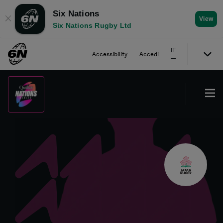
Six Nations
✕
View
Six Nations Rugby Ltd
IT
Accessibility
Accedi