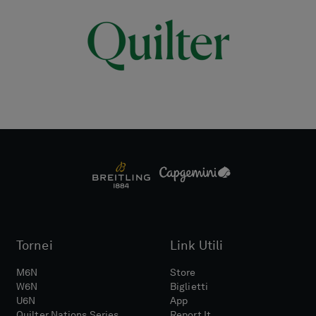
Tornei
Link Utili
M6N
Store
W6N
Biglietti
U6N
App
Quilter Nations Series
Report It