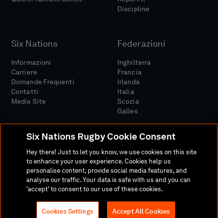
Discipline
Six Nations
Federazioni
Informazioni
Inghilterra
Carriere
Francia
Domande Frequenti
Irlanda
Contatti
Italia
Media Site
Scozia
Galles
Six Nations Rugby Cookie Consent
Hey there! Just to let you know, we use cookies on this site
to enhance your user experience. Cookies help us
personalise content, provide social media features, and
Sito Media
Termini E Condizioni
analyse our traffic. Your data is safe with us and you can
Politica Sulla Riservatezza
Informativa Sui Cookie
'accept' to consent to our use of these cookies.
Politica Sociale E Digitale
Cookies Settings
Accept All Cookies
© 2026 SEI NAZIONI RUGBY LTD