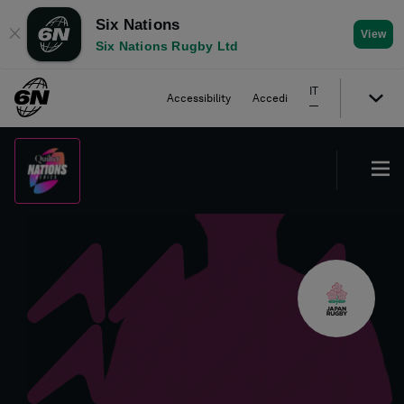
Six Nations
✕
View
Six Nations Rugby Ltd
IT
Accessibility
Accedi