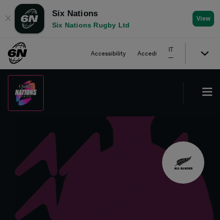
Six Nations
✕
View
Six Nations Rugby Ltd
IT
Accessibility
Accedi