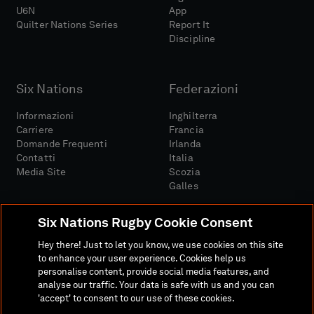
U6N
App
Quilter Nations Series
Report It
Discipline
Six Nations
Federazioni
Informazioni
Inghilterra
Carriere
Francia
Domande Frequenti
Irlanda
Contatti
Italia
Media Site
Scozia
Galles
Six Nations Rugby Cookie Consent
Hey there! Just to let you know, we use cookies on this site
to enhance your user experience. Cookies help us
personalise content, provide social media features, and
Sito Media
Termini E Condizioni
analyse our traffic. Your data is safe with us and you can
Politica Sulla Riservatezza
Informativa Sui Cookie
'accept' to consent to our use of these cookies.
Politica Sociale E Digitale