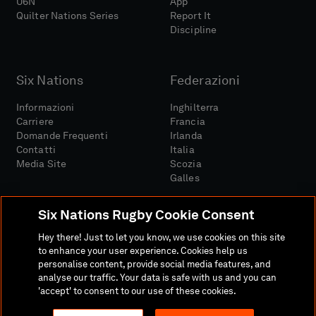
U6N
App
Quilter Nations Series
Report It
Discipline
Six Nations
Federazioni
Informazioni
Inghilterra
Carriere
Francia
Domande Frequenti
Irlanda
Contatti
Italia
Media Site
Scozia
Galles
Six Nations Rugby Cookie Consent
Hey there! Just to let you know, we use cookies on this site
to enhance your user experience. Cookies help us
personalise content, provide social media features, and
Sito Media
Termini E Condizioni
analyse our traffic. Your data is safe with us and you can
Politica Sulla Riservatezza
Informativa Sui Cookie
'accept' to consent to our use of these cookies.
Politica Sociale E Digitale