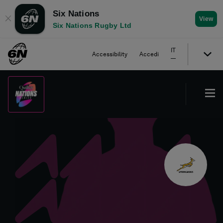
Six Nations
✕
View
Six Nations Rugby Ltd
IT
Accessibility
Accedi