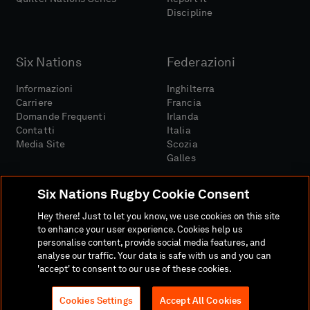
Discipline
Six Nations
Federazioni
Informazioni
Inghilterra
Carriere
Francia
Domande Frequenti
Irlanda
Contatti
Italia
Media Site
Scozia
Galles
Six Nations Rugby Cookie Consent
Hey there! Just to let you know, we use cookies on this site
to enhance your user experience. Cookies help us
personalise content, provide social media features, and
Sito Media
Termini E Condizioni
analyse our traffic. Your data is safe with us and you can
Politica Sulla Riservatezza
Informativa Sui Cookie
'accept' to consent to our use of these cookies.
Politica Sociale E Digitale
Cookies Settings
Accept All Cookies
© 2026 SEI NAZIONI RUGBY LTD