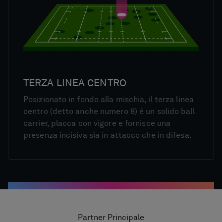
TERZA LINEA CENTRO
Posizionato in fondo alla mischia, il terza linea
centro (detto anche numero 8) è un solido ball
carrier, placca con vigore e fornisce una
presenza incisiva sia in attacco che in difesa.
Partner Principale