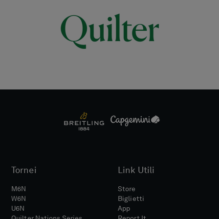
Tornei
Link Utili
M6N
Store
W6N
Biglietti
U6N
App
Quilter Nations Series
Report It