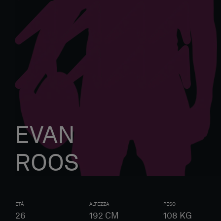
EVAN
ROOS
ETÀ
ALTEZZA
PESO
26
192
CM
108
KG