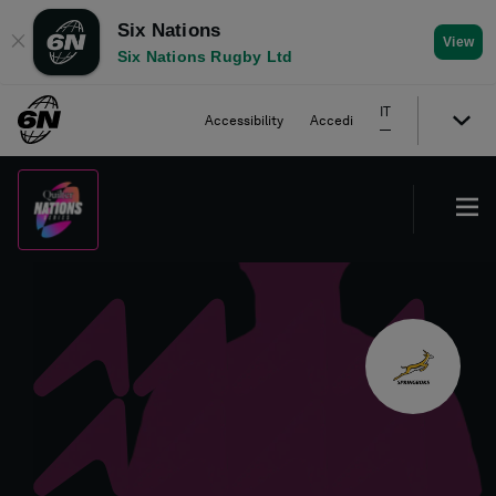
Six Nations
✕
View
Six Nations Rugby Ltd
IT
Accessibility
Accedi