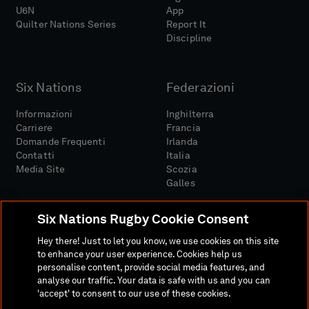
U6N
App
Quilter Nations Series
Report It
Discipline
Six Nations
Federazioni
Informazioni
Inghilterra
Carriere
Francia
Domande Frequenti
Irlanda
Contatti
Italia
Media Site
Scozia
Galles
Six Nations Rugby Cookie Consent
Hey there! Just to let you know, we use cookies on this site
to enhance your user experience. Cookies help us
personalise content, provide social media features, and
Sito Media
Termini E Condizioni
analyse our traffic. Your data is safe with us and you can
Politica Sulla Riservatezza
Informativa Sui Cookie
'accept' to consent to our use of these cookies.
Politica Sociale E Digitale