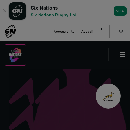
Six Nations
✕
View
Six Nations Rugby Ltd
IT
Accessibility
Accedi