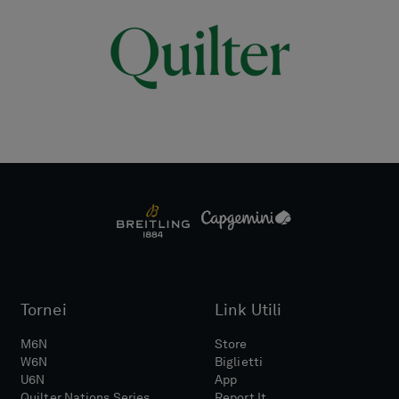
Tornei
Link Utili
M6N
Store
W6N
Biglietti
U6N
App
Quilter Nations Series
Report It