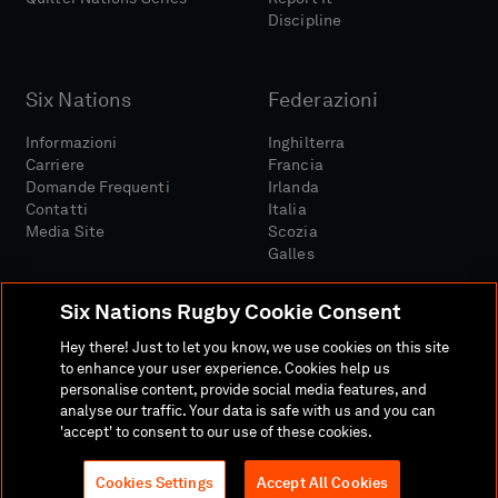
Discipline
Six Nations
Federazioni
Informazioni
Inghilterra
Carriere
Francia
Domande Frequenti
Irlanda
Contatti
Italia
Media Site
Scozia
Galles
Six Nations Rugby Cookie Consent
Hey there! Just to let you know, we use cookies on this site
to enhance your user experience. Cookies help us
personalise content, provide social media features, and
Sito Media
Termini E Condizioni
analyse our traffic. Your data is safe with us and you can
Politica Sulla Riservatezza
Informativa Sui Cookie
'accept' to consent to our use of these cookies.
Politica Sociale E Digitale
Cookies Settings
Accept All Cookies
© 2026 SEI NAZIONI RUGBY LTD