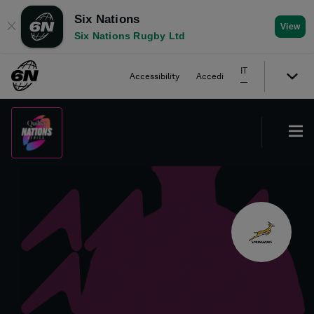
Six Nations
✕
View
Six Nations Rugby Ltd
IT
Accessibility
Accedi