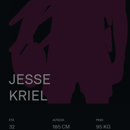
JESSE
KRIEL
ETÀ
ALTEZZA
PESO
32
185
CM
95
KG