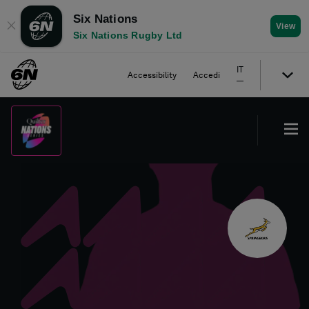
Six Nations
✕
View
Six Nations Rugby Ltd
IT
Accessibility
Accedi