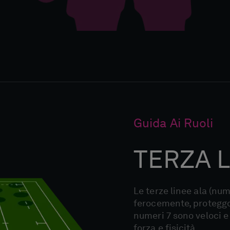
Guida Ai Ruoli
TERZA L
Le terze linee ala (num
ferocemente, proteggon
numeri 7 sono veloci e 
forza e fisicità.