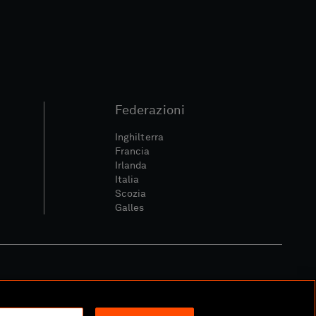
Federazioni
Inghilterra
Francia
Irlanda
Italia
Scozia
Galles
itica Sociale E Digitale