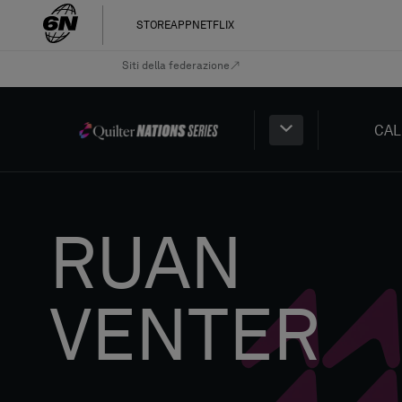
STORE
APP
NETFLIX
Siti della federazione
CAL
RUAN
VENTER