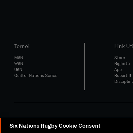
Tornei
Link Uti
M6N
Store
W6N
Biglietti
U6N
App
Quilter Nations Series
Report It
Disciplin
Six Nations Rugby Cookie Consent
Sito Media
Termini E C