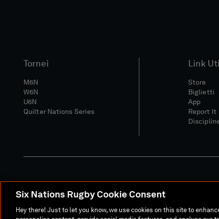
Tornei
Link Uti
M6N
Store
W6N
Biglietti
U6N
App
Quilter Nations Series
Report It
Disciplin
Six Nations Rugby Cookie Consent
Sito Media
Termini E C
Hey there! Just to let you know, we use cookies on this site to enhan