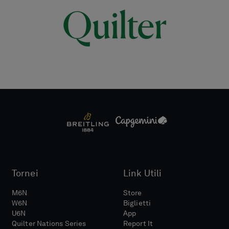
Tornei
Link Utili
M6N
Store
W6N
Biglietti
U6N
App
Quilter Nations Series
Report It