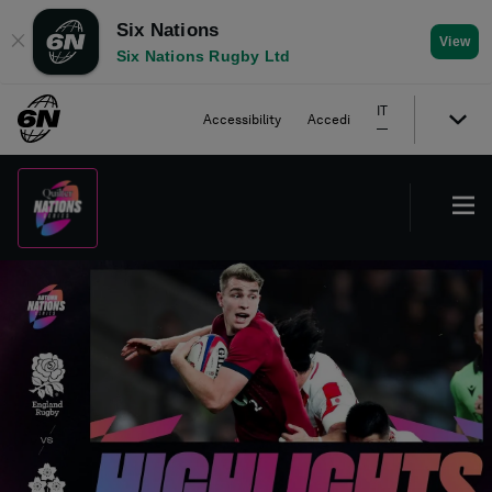
Six Nations
✕
View
Six Nations Rugby Ltd
IT
Accessibility
Accedi