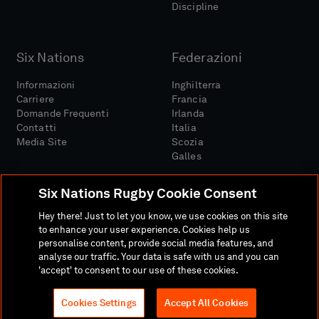
Discipline
Six Nations
Federazioni
Informazioni
Inghilterra
Carriere
Francia
Domande Frequenti
Irlanda
Contatti
Italia
Media Site
Scozia
Galles
Six Nations Rugby Cookie Consent
Hey there! Just to let you know, we use cookies on this site
to enhance your user experience. Cookies help us
personalise content, provide social media features, and
Sito Media
Termini E Condizioni
analyse our traffic. Your data is safe with us and you can
Politica Sulla Riservatezza
Informativa Sui Cookie
'accept' to consent to our use of these cookies.
Politica Sociale E Digitale
Cookies Settings
Accept All Cookies
© 2026 SEI NAZIONI RUGBY LTD