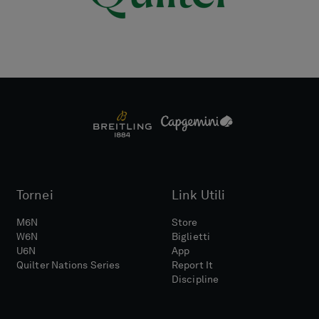
Tornei
Link Utili
M6N
Store
W6N
Biglietti
U6N
App
Quilter Nations Series
Report It
Discipline