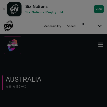
Six Nations
✕
View
Six Nations Rugby Ltd
IT
Accessibility
Accedi
AUSTRALIA
48 VIDEO