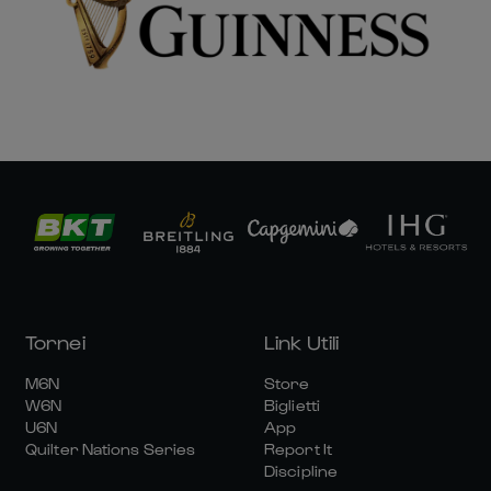
Tornei
Link Utili
M6N
Store
W6N
Biglietti
U6N
App
Quilter Nations Series
Report It
Discipline