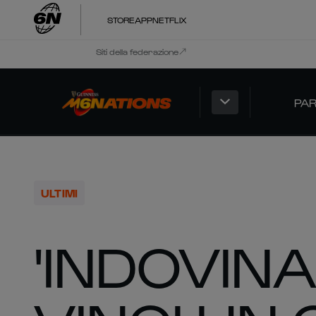
STORE
APP
NETFLIX
Siti della federazione
PAR
ULTIMI
'INDOVINA