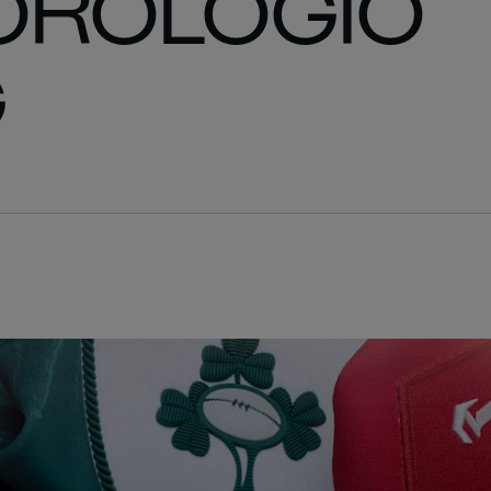
 OROLOGIO
G