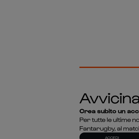
Avvicinat
Crea subito un acco
Per tutte le ultime n
Fantarugby, al matc
ACCEDI