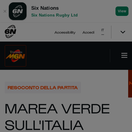
Six Nations
✕
View
Six Nations Rugby Ltd
IT
Accessibility
Accedi
RESOCONTO DELLA PARTITA
MAREA VERDE
SULL'ITALIA