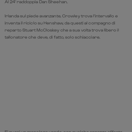
Al 24' raddoppia Dan Sheehan.
Irlanda sul piede avanzante, Crowley trova l'intervallo e
inventa il riciclo su Henshaw, da questi al compagno di
reparto Stuart McCloskey che a sua volta trova libero il
tallonatore che deve, di fatto, solo schiacciare.
E' quasi un monologo verde, con qualche sprazzo offerto