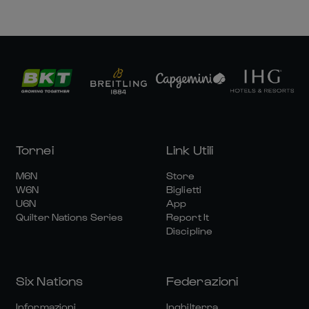
Tornei
Link Utili
M6N
Store
W6N
Biglietti
U6N
App
Quilter Nations Series
Report It
Discipline
Six Nations
Federazioni
Informazioni
Inghilterra