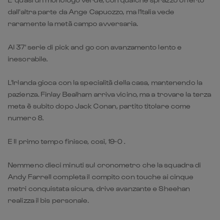
dall'altra parte da Ange Capuozzo, ma l'Italia vede
raramente la metà campo avversaria.
Al 37' serie di pick and go con avanzamento lento e
inesorabile.
L'Irlanda gioca con la specialità della casa, mantenendo la
pazienza. Finlay Bealham arriva vicino, ma a trovare la terza
meta è subito dopo Jack Conan, partito titolare come
numero 8.
E Il primo tempo finisce, così, 19-0 .
Nemmeno dieci minuti sul cronometro che la squadra di
Andy Farrell completa il compito con touche ai cinque
metri conquistata sicura, drive avanzante e Sheehan
realizza il bis personale.