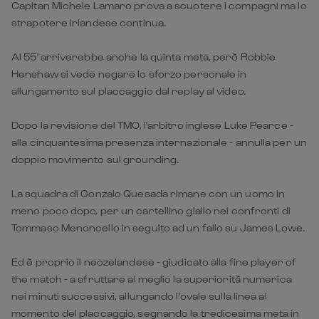
Capitan Michele Lamaro prova a scuotere i compagni ma lo
strapotere irlandese continua.
Al 55' arriverebbe anche la quinta meta, però Robbie
Henshaw si vede negare lo sforzo personale in
allungamento sul placcaggio dal replay al video.
Dopo la revisione del TMO, l'arbitro inglese Luke Pearce -
alla cinquantesima presenza internazionale - annulla per un
doppio movimento sul grounding.
La squadra di Gonzalo Quesada rimane con un uomo in
meno poco dopo, per un cartellino giallo nei confronti di
Tommaso Menoncello in seguito ad un fallo su James Lowe.
Ed è proprio il neozelandese - giudicato alla fine player of
the match - a sfruttare al meglio la superiorità numerica
nei minuti successivi, allungando l'ovale sulla linea al
momento del placcaggio, segnando la tredicesima meta in