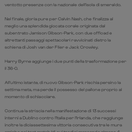
ventotto presenze con la nazionale dell'isola di smeraldo.
Nel finale, gloria pure per Calvin Nash, che finalizza al
meglio una splendida giocata corale originata dal
subentrato Jamison Gibson-Park, con due offload e
altrettanti passaggi spettacolari ravvicinati dietro la
schiena di Josh van der Flier e Jack Crowley.
Harry Byrne aggiunge i due punti della trasformazione per
il 36-0.
All'ultimo istante, di nuovo Gibson-Park rischia persino la
settima meta, ma perde il possesso del pallone proprio al
momento di schiacciare.
Continua la striscia nella manifestazione di 13 successi
interni a Dublino contro l'Italia per l'Irlanda, che raggiunge
inoltre la diciassettesima vittoria consecutiva tra le mura
amiche nei test match (di cui tredici marcando almeno 4