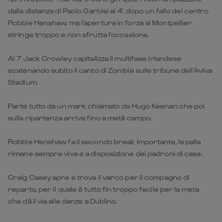
dalla distanza di Paolo Garbisi al 4', dopo un fallo del centro
Robbie Henshaw, ma l'apertura in forza al Montpellier
stringe troppo e non sfrutta l'occasione.
Al 7' Jack Crowley capitalizza il multifase irlandese
scatenando subito il canto di Zombie sulle tribune dell'Aviva
Stadium.
Parte tutto da un mark chiamato da Hugo Keenan che poi
sulla ripartenza arriva fino a metà campo.
Robbie Henshaw fa il secondo break importante, la palla
rimane sempre viva e a disposizione dei padroni di casa.
Craig Casey apre e trova il varco per il compagno di
reparto, per il quale è tutto fin troppo facile per la meta
che dà il via alle danze a Dublino.