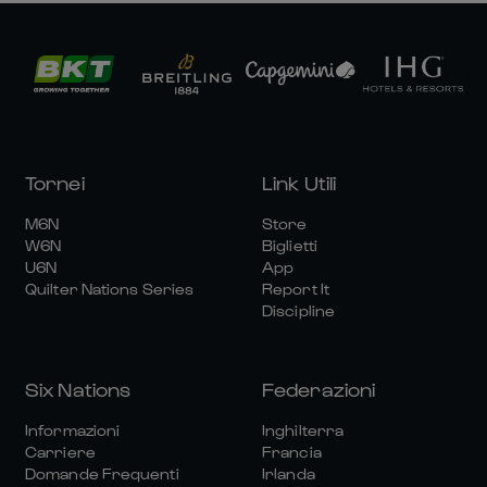
Tornei
Link Utili
M6N
Store
W6N
Biglietti
U6N
App
Quilter Nations Series
Report It
Discipline
Six Nations
Federazioni
Informazioni
Inghilterra
Carriere
Francia
Domande Frequenti
Irlanda