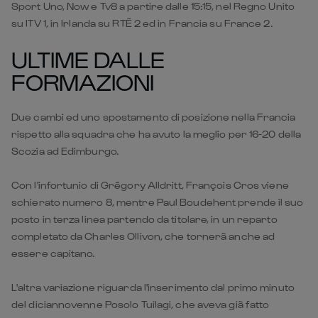
FORMAZIONI
Due cambi ed uno spostamento di posizione nella Francia
rispetto alla squadra che ha avuto la meglio per 16-20 della
Scozia ad Edimburgo.
Con l'infortunio di
Grégory Alldritt, François Cros viene
schierato numero 8, mentre Paul Boudehent prende il suo
posto in terza linea partendo da titolare, in un reparto
completato da Charles Ollivon, che tornerà anche ad
essere capitano.
L'altra variazione riguarda l'inserimento dal primo minuto
del diciannovenne Posolo Tuilagi, che aveva già fatto
vedere le sue qualità dalla panchina nelle prime due
giornate, prendendo il posto di Paul Gabrillagues, che esce
dalla lista gara.