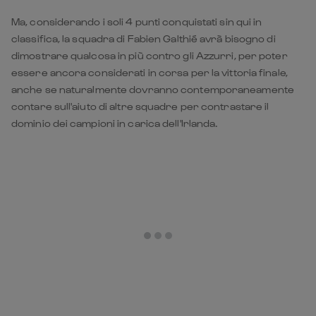
Ma, considerando i soli 4 punti conquistati sin qui in
classifica, la squadra di Fabien Galthié avrà bisogno di
dimostrare qualcosa in più contro gli Azzurri, per poter
essere ancora considerati in corsa per la vittoria finale,
anche se naturalmente dovranno contemporaneamente
contare sull'aiuto di altre squadre per contrastare il
dominio dei campioni in carica dell'Irlanda.
L'Italia è stata proprio l'ultima vittima degli irlandesi, 36-0 a
Dublino due settimane fa in un match che ha fatto seguito