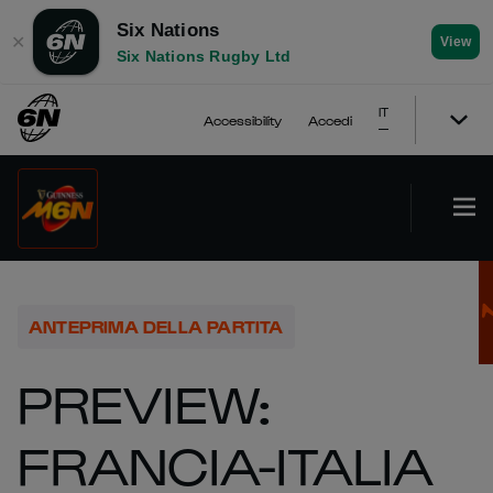
Six Nations
✕
View
Six Nations Rugby Ltd
IT
Accessibility
Accedi
ANTEPRIMA DELLA PARTITA
PREVIEW:
FRANCIA-ITALIA