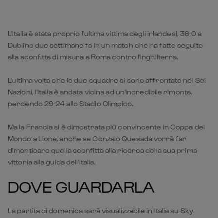
alla sconfitta di misura a Roma contro l'Inghilterra.
L'ultima volta che le due squadre si sono affrontate nel Sei
Nazioni, l'Italia è andata vicina ad un'incredibile rimonta,
perdendo 29-24 allo Stadio Olimpico.
Ma la Francia si è dimostrata più convincente in Coppa del
Mondo a Lione, anche se Gonzalo Quesada vorrà far
dimenticare quella sconfitta alla ricerca della sua prima
vittoria alla guida dell'Italia.
DOVE GUARDARLA
La partita di domenica sarà visualizzabile in Italia su Sky
Sport Uno, Now e Tv8 a partire dalle 15:15, nel Regno Unito
su ITV 1, in Irlanda su RTÉ 2 ed in Francia su France 2.
ULTIME DALLE