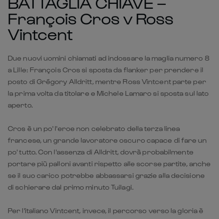
Due nuovi uomini chiamati ad indossare la maglia numero 8
a Lille: François Cros si sposta da flanker per prendere il
posto di Grégory Alldritt, mentre Ross Vintcent parte per
la prima volta da titolare e Michele Lamaro si sposta sul lato
aperto.
Cros è un po' l'eroe non celebrato della terza linea
francese, un grande lavoratore oscuro capace di fare un
po' tutto. Con l'assenza di Alldritt, dovrà probabilmente
portare più palloni avanti rispetto alle scorse partite, anche
se il suo carico potrebbe abbassarsi grazie alla decisione
di schierare dal primo minuto Tuilagi.
Per l'italiano Vintcent, invece, il percorso verso la gloria è
stato estremamente veloce, ma non a sorpresa,
considerando le buone prove offerte in stagione con gli
Exeter Chiefs.