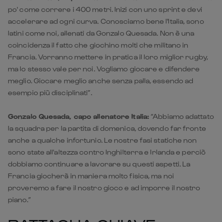
Francia. Vorranno mettere in pratica il loro miglior rugby,
ma lo stesso vale per noi. Vogliamo giocare e difendere
meglio. Giocare meglio anche senza palla, essendo ad
esempio più disciplinati”.
Gonzalo Quesada, capo allenatore Italia:
“Abbiamo adattato
la squadra per la partita di domenica, dovendo far fronte
anche a qualche infortunio. Le nostre fasi statiche non
sono state all'altezza contro Inghilterra e Irlanda e perciò
dobbiamo continuare a lavorare su questi aspetti. La
Francia giocherà in maniera molto fisica, ma noi
proveremo a fare il nostro gioco e ad imporre il nostro
piano.”
BATTAGLIA CHIAVE –
François Cros v Ross
Vintcent