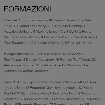
Fickou, 12 Jonathan Danty, 11 Louis Bielle-Biarrey, 10
Matthieu Jalibert, 9 Maxime Lucu; 1 Cyril Baille, 2 Peato
Mauvaka, 3 Uini Atonio, 4 Cameron Woki, 5 Posolo Tuilagi, 6
Paul Boudehent, 7 Charles Ollivon (c), 8 François Cros.
A disposizione:
16 Julien Marchand, 17 Sébastien
Taofifenua, 18 Dorian Aldegheri, 19 Romain Taofifenua, 20
Alexandre Roumat, 21 Esteban Abadie, 22 Nolann Le
Garrec, 23 Yoram Moefana.
Italia:
15 Ange Capuozzo, 14 Tommaso Menoncello, 13 Juan
Ignacio Brex, 12 Federico Mori, 11 Monty Ioane, 10 Paolo
Garbisi, 9 Martin Page-Relo; 1 Danilo Fischetti, 2 Giacomo
Nicotera, 3 Giosuè Zilocchi, 4 Niccolò Cannone, 5 Federico
Ruzza, 6 Riccardo Favretto, 7 Michele Lamaro (c), 8 Ross
Vintcent.
A disposizione:
16 Gianmarco Lucchesi, 17 Mirco Spagnolo,
18 Simone Ferrari, 19 Matteo Canali, 20 Andrea Zambonin,