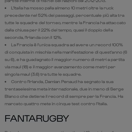
dalla chiusa per il 22% del tempo, quasi il doppio della
seconda, l'Irlanda con il 12%.
La Francia è l'unica squadra ad avere un record 100%
di conquista in mischia nella manifestazione di quest'anno (6
su 6), e ha guadagnato il maggior numero di metri a partita
via maul (18) e il maggior avanzamento come metri per
singola maul (3.6) tra tutte le squadre.
Contro l'Irlanda, Damian Penaud ha segnato la sua
trentaseiesima meta internazionale, due in meno di Serge
Blanco che detiene il record di sempre per la Francia. Ha
marcato quattro mete in cinque test contro l'Italia.
FANTARUGBY
Dato che vengono assegnati punti ogni 10 metri con il
pallone portato avanti, potrebbe esserci molto interesse
nello schiarare Posolo Tuilagi direttamente in formazione,
soprattutto data la contemporanea assenza di Grégory
Alldritt. La sensazione è che a Tuilagi arriveranno molti