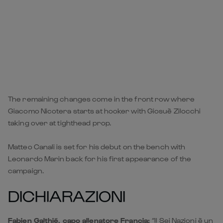
The remaining changes come in the front row where
Giacomo Nicotera starts at hooker with Giosuè Zilocchi
taking over at tighthead prop.
Matteo Canali is set for his debut on the bench with
Leonardo Marin back for his first appearance of the
campaign.
DICHIARAZIONI
Fabien Galthié, capo allenatore Francia:
“Il Sei Nazioni è un
po' come correre i 400 metri. Inizi con uno sprint e devi
accelerare ad ogni curva. Conosciamo bene l'Italia, sono
latini come noi, allenati da Gonzalo Quesada. Non è una
coincidenza il fatto che giochino molti che militano in