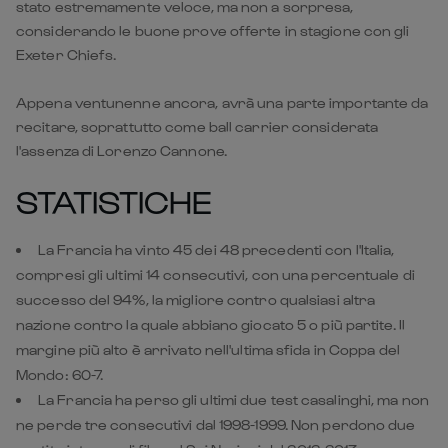
Appena ventunenne ancora, avrà una parte importante da
recitare, soprattutto come ball carrier considerata
l'assenza di Lorenzo Cannone.
STATISTICHE
La Francia ha vinto 45 dei 48 precedenti con l'Italia,
compresi gli ultimi 14 consecutivi, con una percentuale di
successo del 94%, la migliore contro qualsiasi altra
nazione contro la quale abbiano giocato 5 o più partite. Il
margine più alto è arrivato nell'ultima sfida in Coppa del
Mondo: 60-7.
La Francia ha perso gli ultimi due test casalinghi, ma non
ne perde tre consecutivi dal 1998-1999. Non perdono due
partite interne di fila nel Sei Nazioni dal 2012-2013.
L'Italia ha mosso palla almeno 10 metri oltre la ruck
precedente nel 52% dei passaggi, percentuale più alta tra
tutte le squadre del torneo, mentre la Francia ha attaccato