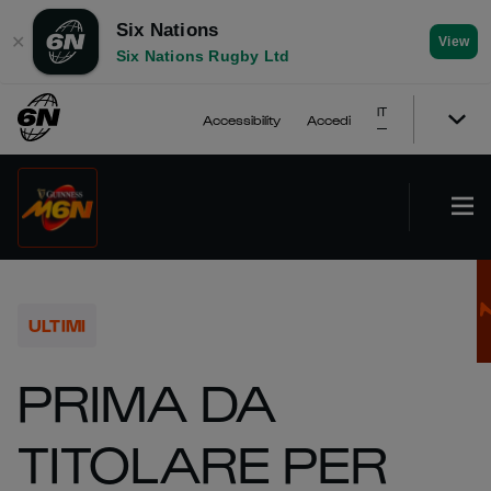
Six Nations
✕
View
Six Nations Rugby Ltd
IT
Accessibility
Accedi
ULTIMI
PRIMA DA
TITOLARE PER