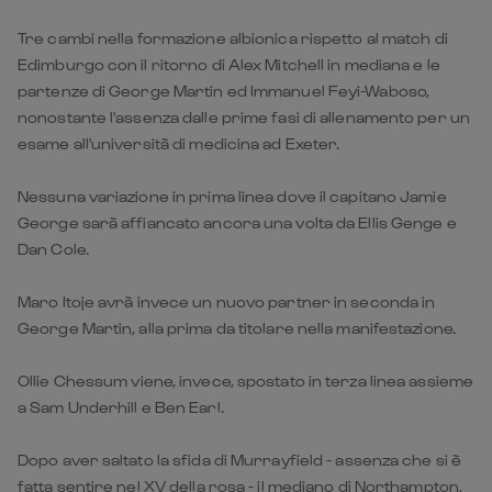
Tre cambi nella formazione albionica rispetto al match di
Edimburgo con il ritorno di Alex Mitchell in mediana e le
partenze di George Martin ed Immanuel Feyi-Waboso,
nonostante l'assenza dalle prime fasi di allenamento per un
esame all'università di medicina ad Exeter.
Nessuna variazione in prima linea dove il capitano Jamie
George sarà affiancato ancora una volta da Ellis Genge e
Dan Cole.
Maro Itoje avrà invece un nuovo partner in seconda in
George Martin, alla prima da titolare nella manifestazione.
Ollie Chessum viene, invece, spostato in terza linea assieme
a Sam Underhill e Ben Earl.
Dopo aver saltato la sfida di Murrayfield - assenza che si è
fatta sentire nel XV della rosa - il mediano di Northampton,