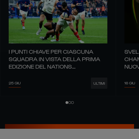
I PUNTI CHIAVE PER CIASCUNA
SVEL
SQUADRA IN VISTA DELLA PRIMA
CHAM
EDIZIONE DEL NATIONS
NUOV
CHAMPIONSHIP
RUGB
25 GIU
16 GIU
ULTIMI