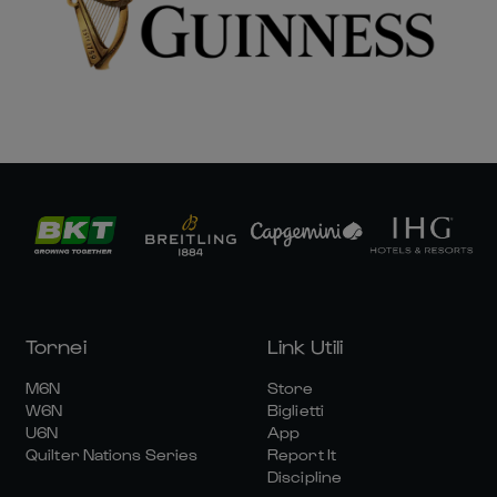
Tornei
Link Utili
M6N
Store
W6N
Biglietti
U6N
App
Quilter Nations Series
Report It
Discipline