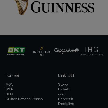
Tornei
Link Utili
M6N
Store
W6N
Biglietti
U6N
App
Quilter Nations Series
Report It
Discipline