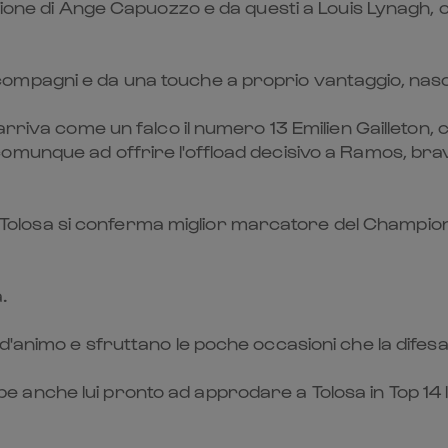
izione di Ange Capuozzo e da questi a Louis Lynagh, 
pagni e da una touche a proprio vantaggio, nasce l
rriva come un falco il numero 13 Emilien Gailleton, 
munque ad offrire l'offload decisivo a Ramos, bravo
di Tolosa si conferma miglior marcatore del Champion
.
'animo e sfruttano le poche occasioni che la difesa
nche lui pronto ad approdare a Tolosa in Top 14 l'a