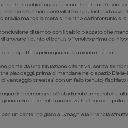
e metri lo schiaffeggia in area di meta ad Attisogbe,
l pallone esce non controllato e il più lesto ad avv
stadio marca la meta al rientro dall'infortunio all
nclusione di tempo con il calcio piazzato che manda 
di trovare il punto di bonus offensivo prima del rip
are rispetto ai primi quaranta minuti di gioco.
 che parte da una situazione difensiva, senza sembra
 tre placcaggi, prima di mandare nello spazio Bielle
 di vantaggio creatasi con un fallo (tenuto) fischiat
 le squadre sembrano più studiarsi e temersi che altr
 giocato velocemente ma senza fortuna con palla pe
no per un cartellino giallo a Lynagh e la Francia sfru