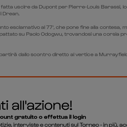
 fatta uscire da Dupont per Pierre-Louis Barassi, lo
i Drean.
o esclamativo al 77', che pone fine alla contesa, ma
pattato su Paolo Odogwu, trovandosi una corsia pre
artirà dallo scontro diretto al vertice a Murrayfield 
i all'azione!
unt gratuito o effettua il login
otizie, interviste e contenuti sul Torneo - in più,