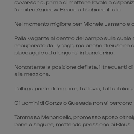
avversaria, prima di mettere l'ovale a dispos
l'arbitro Andrew Brace a fischiare il fallo.
Nel momento migliore per Michele Lamaro e com
Palla vagante al centro del campo sulla quale a
recuperato da Lynagh, ma anche di riuscire co
placcaggi e ad allungarsi in bandierina.
Nonostante la posizione defilata, il trequarti 
alla mezz'ora.
L'ultima parte di tempo è, tuttavia, tutta italiana
Gli uomini di Gonzalo Quesada non si perdono d
Tommaso Menoncello, promesso sposo oltralpe a
bene a seguire, mettendo pressione ai Bleus.