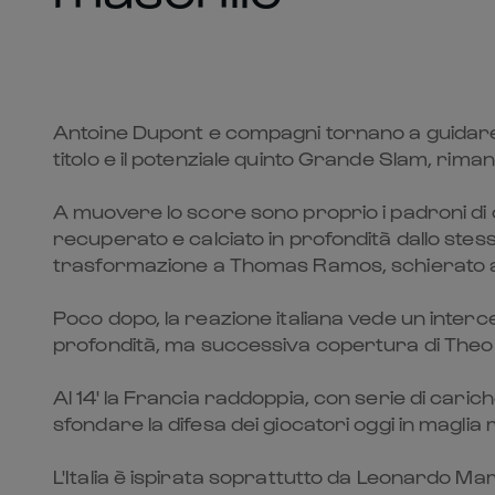
Antoine Dupont e compagni tornano a guidare il
titolo e il potenziale quinto Grande Slam, rim
A muovere lo score sono proprio i padroni di ca
recuperato e calciato in profondità dallo stes
trasformazione a Thomas Ramos, schierato all'
Poco dopo, la reazione italiana vede un interc
profondità, ma successiva copertura di Theo 
Al 14' la Francia raddoppia, con serie di caric
sfondare la difesa dei giocatori oggi in maglia
L'Italia è ispirata soprattutto da Leonardo Marin