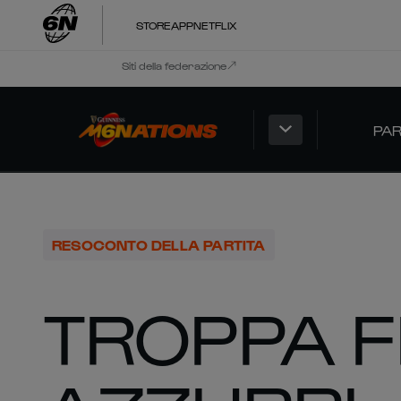
STORE
APP
NETFLIX
Siti della federazione
PAR
RESOCONTO DELLA PARTITA
TROPPA F