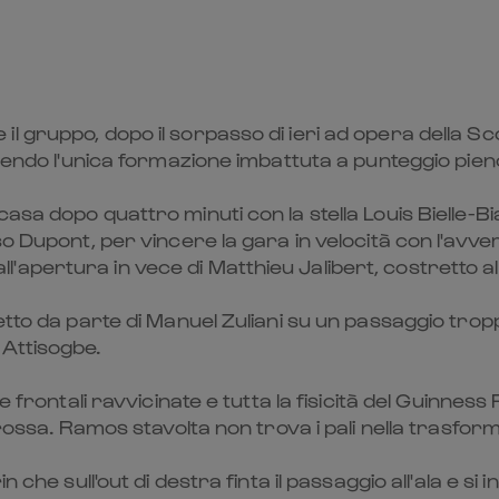
 gruppo, dopo il sorpasso di ieri ad opera della Sco
anendo l'unica formazione imbattuta a punteggio pien
sa dopo quattro minuti con la stella Louis Bielle-Bi
so Dupont, per vincere la gara in velocità con l'avv
apertura in vece di Matthieu Jalibert, costretto al 
etto da parte di Manuel Zuliani su un passaggio tropp
Attisogbe.
he frontali ravvicinate e tutta la fisicità del Guin
 rossa. Ramos stavolta non trova i pali nella trasfor
 che sull'out di destra finta il passaggio all'ala e si